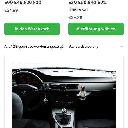
E90 E46 F20 F30
E39 E60 E90 E91
Universal
€
24.99
€
39.99
Dieses
In den Warenkorb
Ausführung wählen
Produkt
weist
Alle 12 Ergebnisse werden angezeigt
mehrere
Varianten
auf.
Die
Optionen
können
auf
der
Produktseite
gewählt
werden