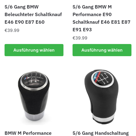
Produktseite
Produktseite
5/6 Gang BMW
5/6 Gang BMW M
gewählt
gewählt
Beleuchteter Schaltknauf
Performance E90
werden
werden
E46 E90 E87 E60
Schaltknauf E46 E81 E87
E91 E93
€
39.99
€
39.99
Dieses
Produkt
Dieses
Ausführung wählen
Ausführung wählen
weist
Produkt
mehrere
weist
Varianten
mehrere
auf.
Varianten
Die
auf.
Optionen
Die
können
Optionen
auf
können
der
auf
Produktseite
der
gewählt
Produktseite
BMW M Performance
5/6 Gang Handschaltung
werden
gewählt