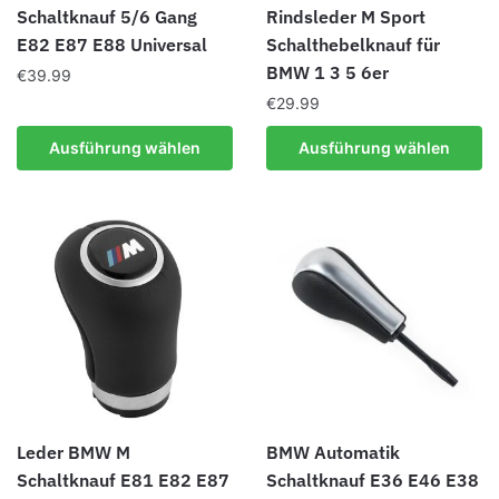
Schaltknauf 5/6 Gang
Rindsleder M Sport
werden
E82 E87 E88 Universal
Schalthebelknauf für
BMW 1 3 5 6er
€
39.99
€
29.99
Dieses
Produkt
Dieses
Ausführung wählen
Ausführung wählen
weist
Produkt
mehrere
weist
Varianten
mehrere
auf.
Varianten
Die
auf.
Optionen
Die
können
Optionen
auf
können
der
auf
Produktseite
der
gewählt
Produktseite
Leder BMW M
BMW Automatik
werden
gewählt
Schaltknauf E81 E82 E87
Schaltknauf E36 E46 E38
werden