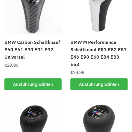
BMW Carbon Schaltknauf
BMW M Performance
E60 E61 E90 E91 E92
Schaltknauf E81 E82 E87
Universal
E46 E90 E60 E84 E83
E53
€
29.99
€
29.99
Dieses
Produkt
Dieses
Ausführung wählen
Ausführung wählen
weist
Produkt
mehrere
weist
Varianten
mehrere
auf.
Varianten
Die
auf.
Optionen
Die
können
Optionen