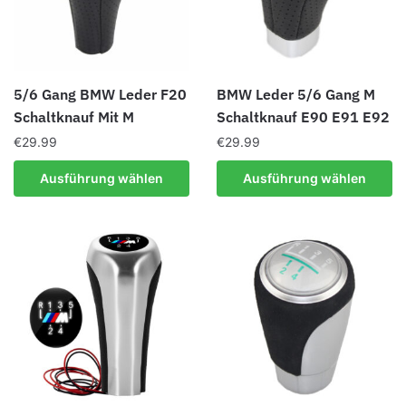
Produktseite
können
gewählt
auf
werden
der
Produktseite
5/6 Gang BMW Leder F20
BMW Leder 5/6 Gang M
gewählt
Schaltknauf Mit M
Schaltknauf E90 E91 E92
werden
€
29.99
€
29.99
Dieses
Dieses
Ausführung wählen
Ausführung wählen
Produkt
Produkt
weist
weist
mehrere
mehrere
Varianten
Varianten
auf.
auf.
Die
Die
Optionen
Optionen
können
können
auf
auf
der
der