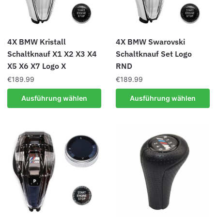
4X BMW Kristall
4X BMW Swarovski
Schaltknauf X1 X2 X3 X4
Schaltknauf Set Logo
X5 X6 X7 Logo X
RND
€
189.99
€
189.99
Dieses
Dieses
Ausführung wählen
Ausführung wählen
Produkt
Produkt
weist
weist
mehrere
mehrere
Varianten
Varianten
auf.
auf.
Die
Die
Optionen
Optionen
können
können
auf
auf
der
der