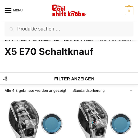
Zur
Zum
Navigation
Inhalt
MENU
0
springen
springen
Suchen
Suchen
⭐Kostenloser Versand für alle Bestellungen
nach:
Start
Aftermarket Schaltknauf
BMW Schaltknauf
X5 E70 Schaltknauf
/
/
/
X5 E70 Schaltknauf
FILTER ANZEIGEN
Alle 4 Ergebnisse werden angezeigt