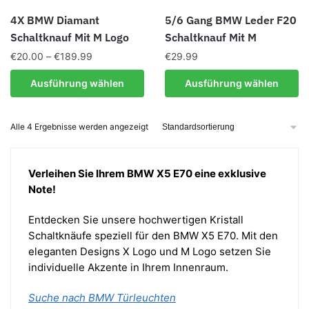
Produktseite
Produktseite
4X BMW Diamant
5/6 Gang BMW Leder F20
gewählt
gewählt
Schaltknauf Mit M Logo
Schaltknauf Mit M
werden
werden
Preisspanne:
€
20.00
–
€
189.99
€
29.99
€20.00
Dieses
Dieses
Ausführung wählen
Ausführung wählen
bis
Produkt
Produkt
€189.99
weist
weist
Alle 4 Ergebnisse werden angezeigt
mehrere
mehrere
Varianten
Varianten
auf.
auf.
Verleihen Sie Ihrem BMW X5 E70 eine exklusive
Die
Die
Note!
Optionen
Optionen
können
können
Entdecken Sie unsere hochwertigen Kristall
auf
auf
Schaltknäufe speziell für den BMW X5 E70. Mit den
der
der
eleganten Designs X Logo und M Logo setzen Sie
Produktseite
Produktseite
individuelle Akzente in Ihrem Innenraum.
gewählt
gewählt
werden
werden
Suche nach BMW Türleuchten