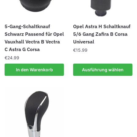
5-Gang-Schaltknauf
Opel Astra H Schaltknauf
Schwarz Passend für Opel
5/6 Gang Zafira B Corsa
Vauxhall Vectra B Vectra
Universal
C Astra G Corsa
€
15.99
€
24.99
Dieses
Produkt
In den Warenkorb
Ausführung wählen
weist
mehrere
Varianten
auf.
Die
Optionen
können
auf
der