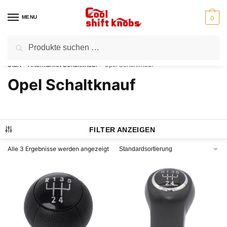
Zur
Zum
Navigation
Inhalt
MENU
0
springen
springen
Suchen
Suchen
⭐Kostenloser Versand für alle Bestellungen
nach:
Start
Aftermarket Schaltknauf
Opel Schaltknauf
/
/
Opel Schaltknauf
FILTER ANZEIGEN
Alle 3 Ergebnisse werden angezeigt