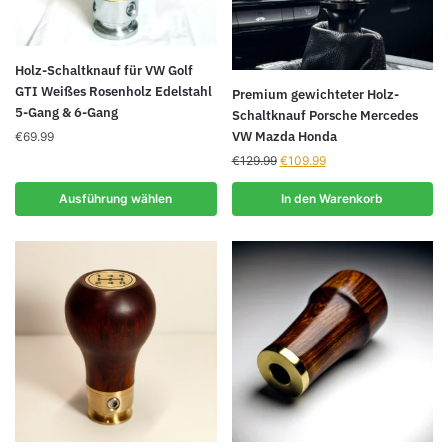
Dieses
Holz-Schaltknauf für VW Golf
Produkt
GTI Weißes Rosenholz Edelstahl
Premium gewichteter Holz-
5-Gang & 6-Gang
weist
Schaltknauf Porsche Mercedes
VW Mazda Honda
mehrere
€
69.99
Ursprünglicher
Aktueller
Varianten
€
129.99
€
109.99
Preis
Preis
auf.
war:
ist:
Ausführung wählen
In den Warenkorb
Die
€129.99
€109.99.
Optionen
können
auf
der
Produktseite
gewählt
werden