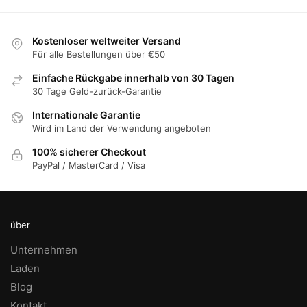
der
der
Produktseite
Produktseite
gewählt
gewählt
Kostenloser weltweiter Versand
Für alle Bestellungen über €50
werden
werden
Einfache Rückgabe innerhalb von 30 Tagen
30 Tage Geld-zurück-Garantie
Internationale Garantie
Wird im Land der Verwendung angeboten
100% sicherer Checkout
PayPal / MasterCard / Visa
über
Unternehmen
Laden
Blog
Kontakt