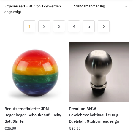
Ergebnisse 1 – 40 von 179 werden
angezeigt
1
2
3
4
5
Dieses
Benutzerdefinierter JDM
Premium BMW
Produkt
Regenbogen Schaltknauf Lucky
Gewichtsschaltknauf 500 g
Ball Shifter
Edelstahl Glühbirnendesign
weist
€
25.99
mehrere
€
89.99