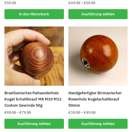
Preisspanne:
€
59.99
mehrere
€
49.99
–
€
59.99
€49.99
Varianten
bis
In den Warenkorb
Ausführung wählen
auf.
€59.99
Die
Optionen
können
auf
der
Produktseite
gewählt
werden
Dieses
Dieses
Brasilianisches Palisanderholz
Handgefertigter Birmanischer
Produkt
Produkt
Kugel Schaltknauf M8 M10 M12
Rosenholz Kugelschaltknauf
Custom Gewinde 50g
50mm
weist
weist
Preisspanne:
Preisspanne:
mehrere
€
69.99
–
€
79.99
mehrere
€
39.99
–
€
49.99
€69.99
€39.99
Varianten
Varianten
bis
bis
Ausführung wählen
Ausführung wählen
auf.
auf.
€79.99
€49.99