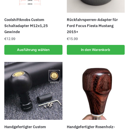
Dieses
Coolshiftknobs Custom
Rückfahrsperren-Adapter für
Produkt
Schaltadapter M12x1,25
Ford Focus Fiesta Mustang
Gewinde
2015+
weist
mehrere
€
12.99
€
15.99
Varianten
Ausführung wählen
In den Warenkorb
auf.
Die
Optionen
können
auf
der
Produktseite
gewählt
werden
Dieses
Handgefertigter Custom
Handgefertigter Rosenholz-