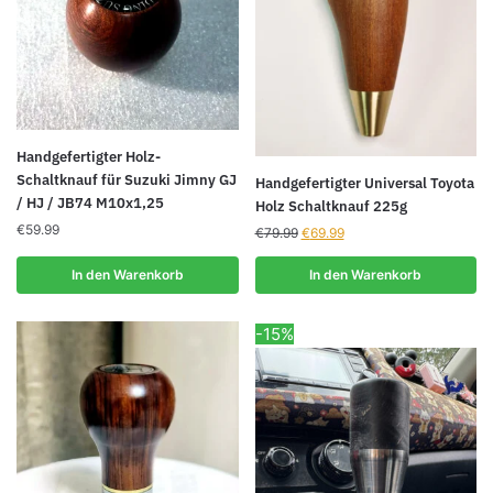
Handgefertigter Holz-
Schaltknauf für Suzuki Jimny GJ
Handgefertigter Universal Toyota
/ HJ / JB74 M10x1,25
Holz Schaltknauf 225g
€
59.99
Ursprünglicher
Aktueller
€
79.99
€
69.99
Preis
Preis
war:
ist:
In den Warenkorb
In den Warenkorb
€79.99
€69.99.
-15%