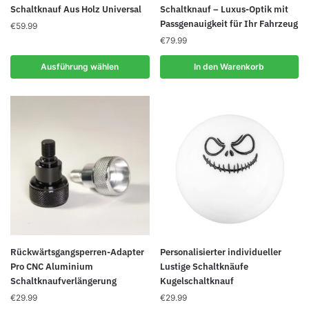
Produkt
Schaltknauf Aus Holz Universal
Schaltknauf – Luxus-Optik mit
Passgenauigkeit für Ihr Fahrzeug
weist
€
59.99
mehrere
€
79.99
Varianten
Ausführung wählen
In den Warenkorb
auf.
Die
Optionen
können
auf
der
Produktseite
gewählt
werden
Rückwärtsgangsperren-Adapter
Personalisierter individueller
Pro CNC Aluminium
Lustige Schaltknäufe
Schaltknaufverlängerung
Kugelschaltknauf
€
29.99
€
29.99