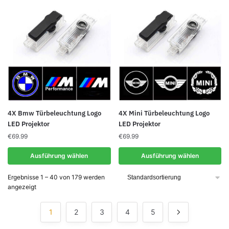
Dieses
Dieses
4X Bmw Türbeleuchtung Logo
4X Mini Türbeleuchtung Logo
Produkt
Produkt
LED Projektor
LED Projektor
weist
weist
€
69.99
€
69.99
mehrere
mehrere
Ausführung wählen
Ausführung wählen
Varianten
Varianten
auf.
auf.
Ergebnisse 1 – 40 von 179 werden
Die
Die
angezeigt
Optionen
Optionen
können
können
1
2
3
4
5
auf
auf