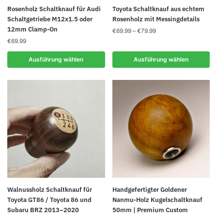
Dieses
Dieses
Rosenholz Schaltknauf für Audi
Toyota Schaltknauf aus echtem
Produkt
Produkt
Schaltgetriebe M12x1.5 oder
Rosenholz mit Messingdetails
12mm Clamp-On
weist
weist
Preisspanne:
€
69.99
–
€
79.99
€69.99
mehrere
€
69.99
mehrere
bis
Varianten
Varianten
€79.99
Ausführung wählen
Ausführung wählen
auf.
auf.
Die
Die
Optionen
Optionen
können
können
auf
auf
der
der
Produktseite
Produktseite
gewählt
gewählt
werden
werden
Dieses
Walnussholz Schaltknauf für
Handgefertigter Goldener
Produkt
Toyota GT86 / Toyota 86 und
Nanmu-Holz Kugelschaltknauf
Subaru BRZ 2013–2020
50mm | Premium Custom
weist