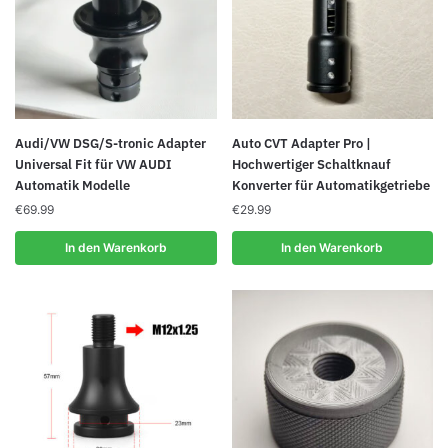
auf
auf
der
der
Produktseite
Produktseite
gewählt
gewählt
werden
werden
Audi/VW DSG/S-tronic Adapter
Auto CVT Adapter Pro |
Universal Fit für VW AUDI
Hochwertiger Schaltknauf
Automatik Modelle
Konverter für Automatikgetriebe
€
69.99
€
29.99
In den Warenkorb
In den Warenkorb