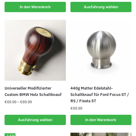
Varianten
In den Warenkorb
Ausführung wählen
auf.
Die
Optionen
können
auf
der
Produktseite
gewählt
werden
Dieses
Universeller Modifizierter
440g Matter Edelstahl-
Produkt
Custom BMW Holz Schaltknauf
Schaltknauf für Ford Focus ST /
RS / Fiesta ST
weist
Preisspanne:
€
69.99
–
€
89.99
€69.99
mehrere
€
69.99
bis
Varianten
€89.99
Ausführung wählen
In den Warenkorb
auf.
Die