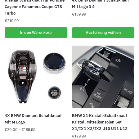
Kristall Schaltknauf für Porsche
4X Bmw Diamant Schaltknauf
Produkt
Cayenne Panamera Coupe GTS
Mit Logo 3 4
Turbo
weist
€
189.99
€
219.99
mehrere
Varianten
In den Warenkorb
Ausführung wählen
auf.
Die
Optionen
können
auf
der
Produktseite
gewählt
werden
Dieses
4X BMW Diamant Schaltknauf
BMW X1 Kristall-Schaltknauf
Produkt
Mit M Logo
Kristall Mittelkonsolen Set
X1/IX1 X2/IX2 U10 U11 U12
weist
Preisspanne:
€
20.00
–
€
189.99
€20.00
mehrere
€
129.99