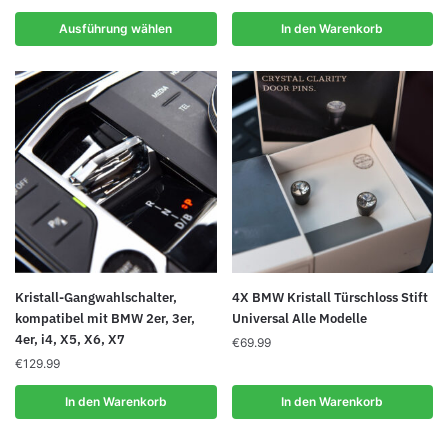
bis
Varianten
€189.99
Ausführung wählen
In den Warenkorb
auf.
Die
Optionen
können
auf
der
Produktseite
gewählt
werden
Kristall-Gangwahlschalter,
4X BMW Kristall Türschloss Stift
kompatibel mit BMW 2er, 3er,
Universal Alle Modelle
4er, i4, X5, X6, X7
€
69.99
€
129.99
In den Warenkorb
In den Warenkorb