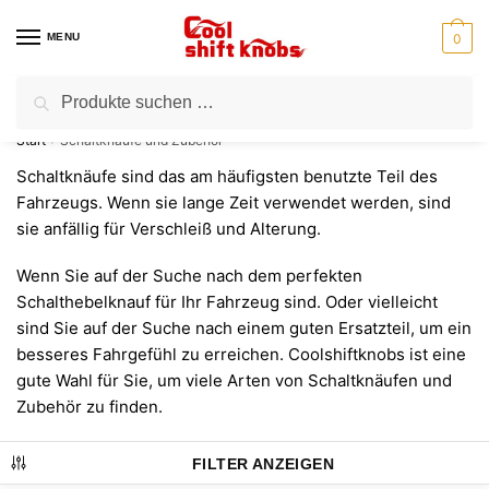
Zur
Zum
Navigation
Inhalt
MENU
0
springen
springen
Suchen
Suchen
⭐Kostenloser Versand für alle Bestellungen
nach:
Start
Schaltknäufe und Zubehör
/
Schaltknäufe sind das am häufigsten benutzte Teil des
Fahrzeugs. Wenn sie lange Zeit verwendet werden, sind
sie anfällig für Verschleiß und Alterung.
Wenn Sie auf der Suche nach dem perfekten
Schalthebelknauf für Ihr Fahrzeug sind. Oder vielleicht
sind Sie auf der Suche nach einem guten Ersatzteil, um ein
besseres Fahrgefühl zu erreichen. Coolshiftknobs ist eine
gute Wahl für Sie, um viele Arten von Schaltknäufen und
Zubehör zu finden.
FILTER ANZEIGEN