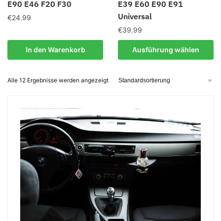
E90 E46 F20 F30
E39 E60 E90 E91
Universal
€
24.99
€
39.99
Dieses
In den Warenkorb
Ausführung wählen
Produkt
weist
Alle 12 Ergebnisse werden angezeigt
mehrere
Varianten
auf.
Die
Optionen
können
auf
der
Produktseite
gewählt
werden