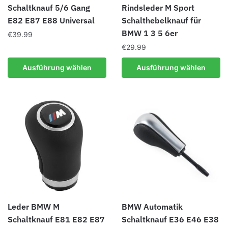
Schaltknauf 5/6 Gang
Rindsleder M Sport
werden
E82 E87 E88 Universal
Schalthebelknauf für
BMW 1 3 5 6er
€
39.99
€
29.99
Dieses
Produkt
Dieses
Ausführung wählen
Ausführung wählen
weist
Produkt
mehrere
weist
Varianten
mehrere
auf.
Varianten
Die
auf.
Optionen
Die
können
Optionen
auf
können
der
auf
Produktseite
der
gewählt
Produktseite
Leder BMW M
BMW Automatik
werden
gewählt
Schaltknauf E81 E82 E87
Schaltknauf E36 E46 E38
werden