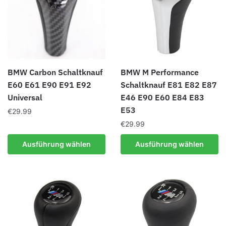
BMW Carbon Schaltknauf
BMW M Performance
E60 E61 E90 E91 E92
Schaltknauf E81 E82 E87
Universal
E46 E90 E60 E84 E83
E53
€
29.99
€
29.99
Dieses
Produkt
Dieses
Ausführung wählen
Ausführung wählen
weist
Produkt
mehrere
weist
Varianten
mehrere
auf.
Varianten
Die
auf.
Optionen
Die
können
Optionen