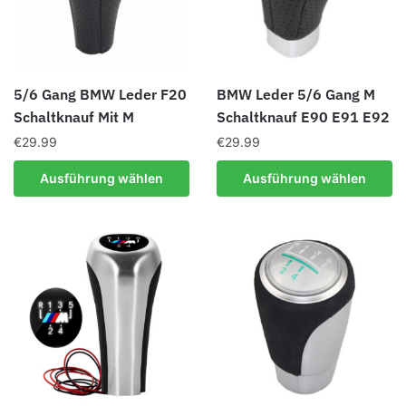
Produktseite
können
gewählt
auf
werden
der
Produktseite
5/6 Gang BMW Leder F20
BMW Leder 5/6 Gang M
gewählt
Schaltknauf Mit M
Schaltknauf E90 E91 E92
werden
€
29.99
€
29.99
Dieses
Dieses
Ausführung wählen
Ausführung wählen
Produkt
Produkt
weist
weist
mehrere
mehrere
Varianten
Varianten
auf.
auf.
Die
Die
Optionen
Optionen
können
können
auf
auf
der
der