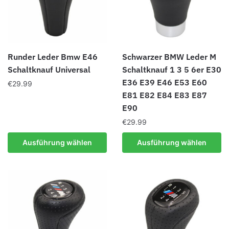
auf
können
der
auf
Produktseite
der
gewählt
Produktseite
Runder Leder Bmw E46
Schwarzer BMW Leder M
werden
gewählt
Schaltknauf Universal
Schaltknauf 1 3 5 6er E30
werden
E36 E39 E46 E53 E60
€
29.99
E81 E82 E84 E83 E87
Dieses
E90
Produkt
€
29.99
weist
mehrere
Dieses
Ausführung wählen
Ausführung wählen
Varianten
Produkt
auf.
weist
Die
mehrere
Optionen
Varianten
können
auf.
auf
Die
der
Optionen