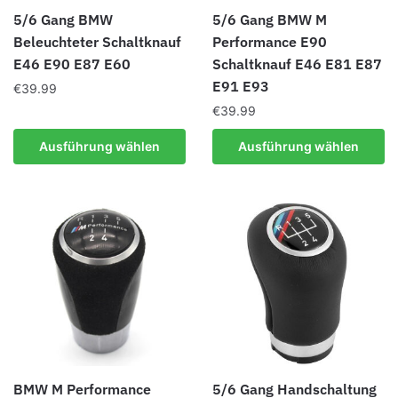
Produktseite
Produktseite
5/6 Gang BMW
5/6 Gang BMW M
gewählt
gewählt
Beleuchteter Schaltknauf
Performance E90
werden
werden
E46 E90 E87 E60
Schaltknauf E46 E81 E87
E91 E93
€
39.99
€
39.99
Dieses
Produkt
Dieses
Ausführung wählen
Ausführung wählen
weist
Produkt
mehrere
weist
Varianten
mehrere
auf.
Varianten
Die
auf.
Optionen
Die
können
Optionen
auf
können
der
auf
Produktseite
der
gewählt
Produktseite
BMW M Performance
5/6 Gang Handschaltung
werden
gewählt