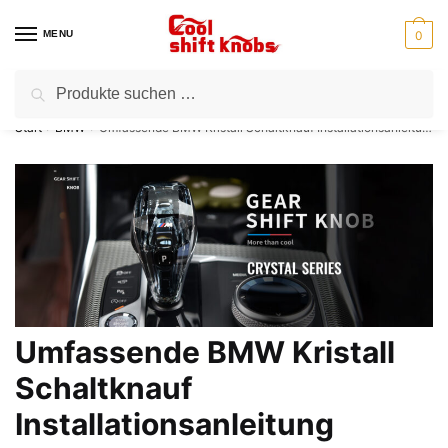
MENU
0
Suchen
⭐Kostenloser Versand für alle Bestellungen
Start
BMW
Umfassende BMW Kristall Schaltknauf Installationsanleitung
/
/
Umfassende BMW Kristall
Schaltknauf
Installationsanleitung