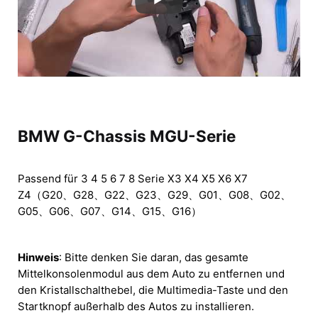
BMW G-Chassis MGU-Serie
Passend für 3 4 5 6 7 8 Serie X3 X4 X5 X6 X7
Z4
（G20、G28、G22、G23、G29、G01、G08、G02、
G05、G06、G07、G14、G15、G16）
Hinweis
: Bitte denken Sie daran, das gesamte
Mittelkonsolenmodul aus dem Auto zu entfernen und
den Kristallschalthebel, die Multimedia-Taste und den
Startknopf außerhalb des Autos zu installieren.