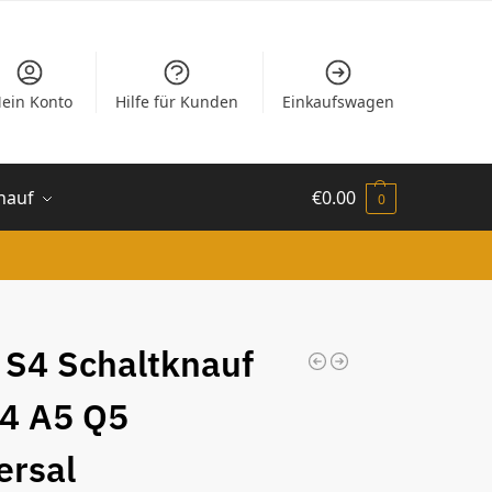
ein Konto
Hilfe für Kunden
Einkaufswagen
nauf
€
0.00
0
 S4 Schaltknauf
4 A5 Q5
ersal