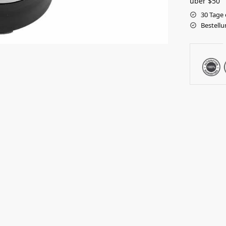
über $50
30 Tage
Bestellu