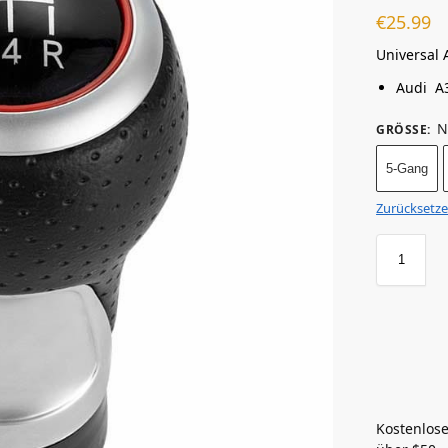
€
25.99
Universal 
Audi A3
N
GRÖSSE
:
5-Gang
Zurücksetz
Kostenlose