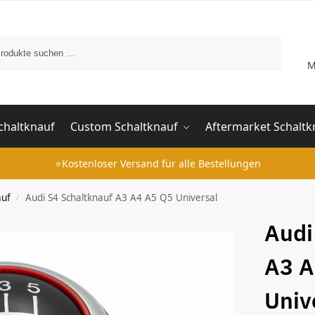
Suchen
M
chaltknauf
Custom Schaltknauf
Aftermarket Schaltk
⭐Kostenloser Versand für alle Bestellungen
auf
Audi S4 Schaltknauf A3 A4 A5 Q5 Universal
/
Audi
A3 A
Univ