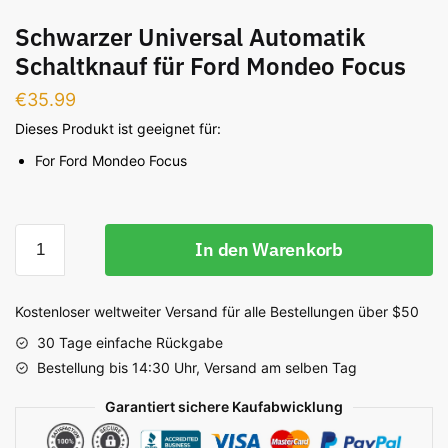
Schwarzer Universal Automatik
Schaltknauf für Ford Mondeo Focus
€
35.99
Dieses Produkt ist geeignet für:
For Ford Mondeo Focus
Schwarzer
In den Warenkorb
Universal
Automatik
Schaltknauf
Kostenloser weltweiter Versand für alle Bestellungen über $50
für
30 Tage einfache Rückgabe
Ford
Bestellung bis 14:30 Uhr, Versand am selben Tag
Mondeo
Focus
Garantiert sichere Kaufabwicklung
Menge