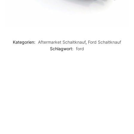
Kategorien:
Aftermarket Schaltknauf
,
Ford Schaltknauf
Schlagwort:
ford
-15%
440g
Schwarz
Schwa
Premium
Matter
Ford Focus
Ford
gewichteter
Edelstahl-
MK2
Schal