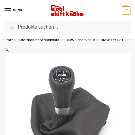
0
MENU
Suchen
⭐Kostenloser Versand für alle Bestellungen
Start
Aftermarket Schaltknauf
BMW Schaltknauf
BMW 1er E81 E87 E82 E88 Schaltknauf
/
/
/
🔍