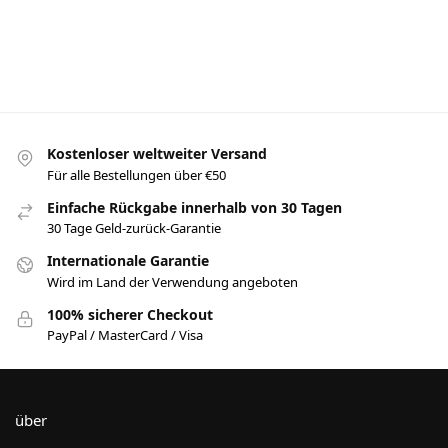
Ausführung
Ausführung
€
39.99
wählen
wählen
Ausführung
wählen
Ausf
wä
Kostenloser weltweiter Versand
Für alle Bestellungen über €50
Einfache Rückgabe innerhalb von 30 Tagen
30 Tage Geld-zurück-Garantie
Internationale Garantie
Wird im Land der Verwendung angeboten
100% sicherer Checkout
PayPal / MasterCard / Visa
über