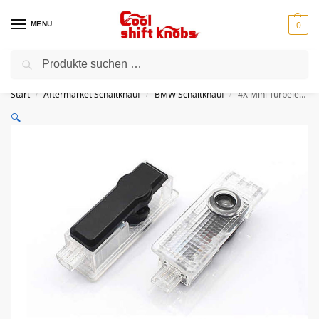
0
MENU
Suchen
⭐Kostenloser Versand für alle Bestellungen
Start
Aftermarket Schaltknauf
BMW Schaltknauf
4X Mini Türbeleuchtung Logo LED Projektor
/
/
/
🔍