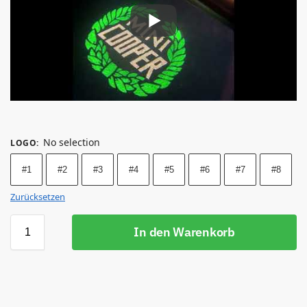
No selection
LOGO
:
#1
#2
#3
#4
#5
#6
#7
#8
Zurücksetzen
In den Warenkorb