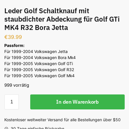
Leder Golf Schaltknauf mit
staubdichter Abdeckung für Golf GTi
MK4 R32 Bora Jetta
€
39.99
Passform:
Für 1999-2004 Volkswagen Jetta
Für 1999-2004 Volkswagen Bora Mk4
Für 1999-2005 Volkswagen Golf GTi
Für 1999-2005 Volkswagen Golf R32
Für 1999-2005 Volkswagen Golf Mk4
999 vorrätig
Leder
In den Warenkorb
Golf
Schaltknauf
mit
Kostenloser weltweiter Versand für alle Bestellungen über $50
staubdichter
30 Tage einfache Rückgabe