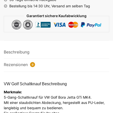
Abdeckung
Bestellung bis 14:30 Uhr, Versand am selben Tag
für
Golf
Garantiert sichere Kaufabwicklung
GTi
MK4
R32
Bora
Jetta
Menge
Beschreibung
Rezensionen
0
VW Golf Schaltknauf Beschreibung
Merkmale:
5-Gang-Schaltknauf für VW Golf Bora Jetta GTi MK4.
Mit einer staubdichten Abdeckung, hergestellt aus PU-Leder,
langlebig und bequem zu bedienen.