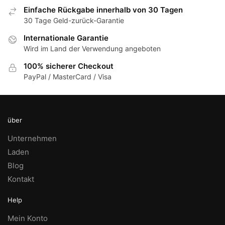
auf
können
Optionen
Einfache Rückgabe innerhalb von 30 Tagen
der
auf
können
30 Tage Geld-zurück-Garantie
Produk
der
auf
Internationale Garantie
gewähl
Produktseite
der
Wird im Land der Verwendung angeboten
werde
gewählt
Produktseite
100% sicherer Checkout
werden
gewählt
PayPal / MasterCard / Visa
werden
über
Unternehmen
Laden
Blog
Kontakt
Help
Mein Konto